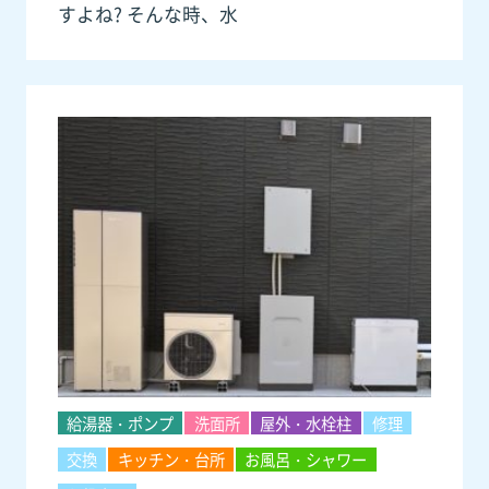
すよね? そんな時、水
給湯器・ポンプ
洗面所
屋外・水栓柱
修理
交換
キッチン・台所
お風呂・シャワー