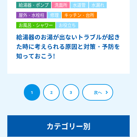
給湯器・ポンプ
洗面所
水道管
水漏れ
屋外・水栓柱
修理
キッチン・台所
お風呂・シャワー
お役立ち
給湯器のお湯が出ないトラブルが起き
た時に考えられる原因と対策・予防を
知っておこう!
1
2
3
次へ
カテゴリー別