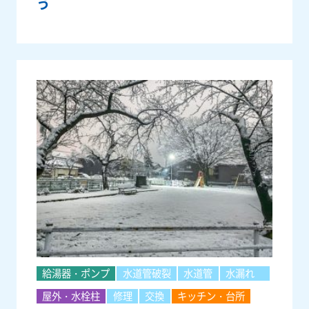
う
給湯器・ポンプ
水道管破裂
水道管
水漏れ
屋外・水栓柱
修理
交換
キッチン・台所