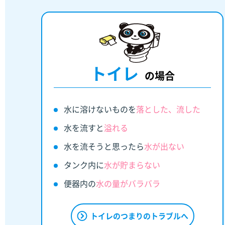
トイレ
の場合
水に溶けないものを
落とした、流した
水を流すと
溢れる
水を流そうと思ったら
水が出ない
タンク内に
水が貯まらない
便器内の
水の量がバラバラ
トイレのつまりのトラブルへ