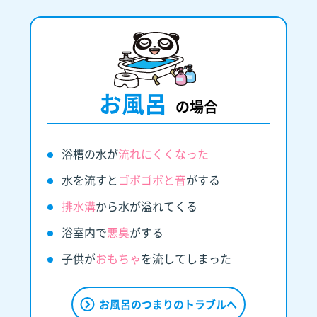
お風呂
の場合
浴槽の水が
流れにくくなった
水を流すと
ゴボゴボと音
がする
排水溝
から水が溢れてくる
浴室内で
悪臭
がする
子供が
おもちゃ
を流してしまった
お風呂のつまりのトラブルへ