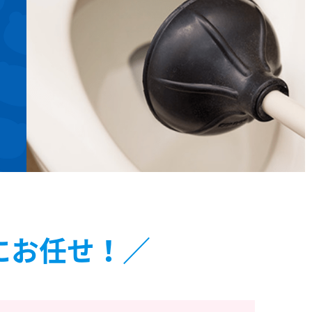
にお任せ！
／