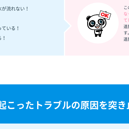
こ
水が流れない！
な
て
道
っている！
す
る！
道
起こった
トラブルの原因を突き