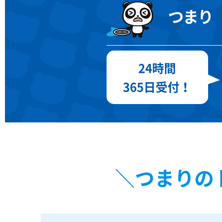
つまり
24時間
365日
受付！
＼
つまりの