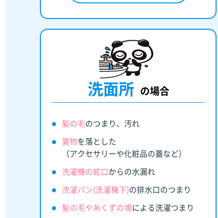
洗面所
の場合
髪の毛
のつまり、汚れ
異物
を落とした
（アクセサリーや化粧品の蓋など）
洗濯機の蛇口
からの水漏れ
洗濯パン(洗濯機下)
の排水口のつまり
髪の毛や糸くずの塊
による洗濯つまり