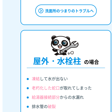
洗面所のつまりのトラブルへ
屋外・水栓柱
の場合
凍結
して水が出ない
老朽化した蛇口
が取れてしまった
給湯器接続部分
からの水漏れ
排水管の
破裂