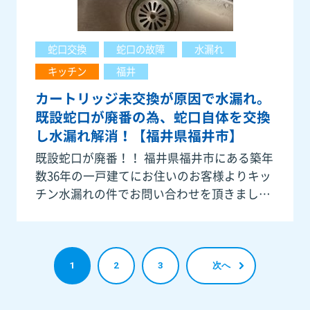
蛇口交換
蛇口の故障
水漏れ
キッチン
福井
カートリッジ未交換が原因で水漏れ。
既設蛇口が廃番の為、蛇口自体を交換
し水漏れ解消！【福井県福井市】
既設蛇口が廃番！！ 福井県福井市にある築年
数36年の一戸建てにお住いのお客様よりキッ
チン水漏れの件でお問い合わせを頂きまし
た。ありがとうございます。本日ハンドルレ
バーから水漏れが発生したとの事で、早速ご
自宅に急行して参りました。
1
2
3
次へ