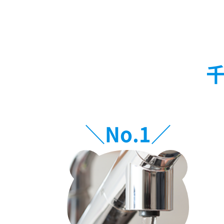
＼No.
1
／