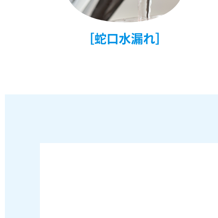
［蛇口水漏れ］