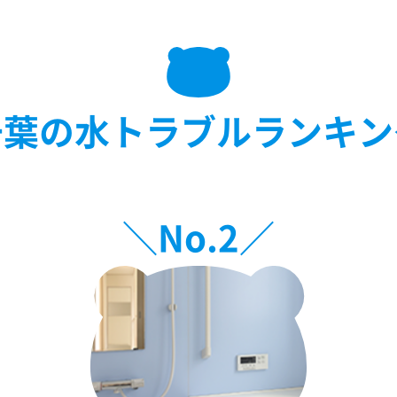
千葉の水トラブルランキン
＼No.
2
／