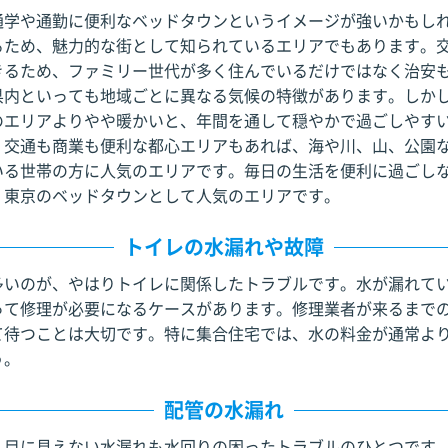
通学や通勤に便利なベッドタウンというイメージが強いかもし
るため、魅力的な街として知られているエリアでもあります。
きるため、ファミリー世代が多く住んでいるだけではなく治安
県内といっても地域ごとに異なる気候の特徴があります。しか
のエリアよりやや暖かいと、年間を通して穏やかで過ごしやす
、交通も商業も便利な都心エリアもあれば、海や川、山、公園
いる世帯の方に人気のエリアです。毎日の生活を便利に過ごし
、東京のベッドタウンとして人気のエリアです。
トイレの水漏れや故障
多いのが、やはりトイレに関係したトラブルです。水が漏れて
って修理が必要になるケースがあります。修理業者が来るまで
て待つことは大切です。特に集合住宅では、水の料金が通常よ
う。
配管の水漏れ
、目に見えない水漏れも水回りの困ったトラブルのひとつです