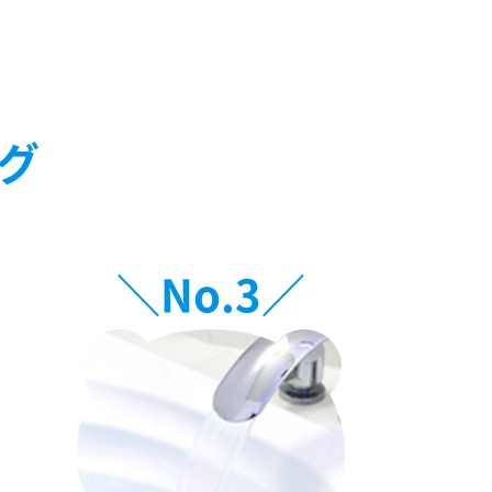
グ
＼No.
3
／