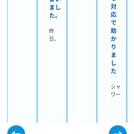
まう
対
シュ
まし
ほど
応
ーと
た。
盛大
水が
で
に水
漏れ
助
昨
漏れ
てい
か
日、
を起
るよ
り
夜く
こし
うな
ま
らい
てお
異音
し
から
りま
がし
蛇口
た
し
てい
が空
た。
まし
転し
シャ
た。
続け
ワー
INAX
水が
のホ
に問
止ま
ース
い合
らな
から
わせ
くな
水漏
てみ
って
れが