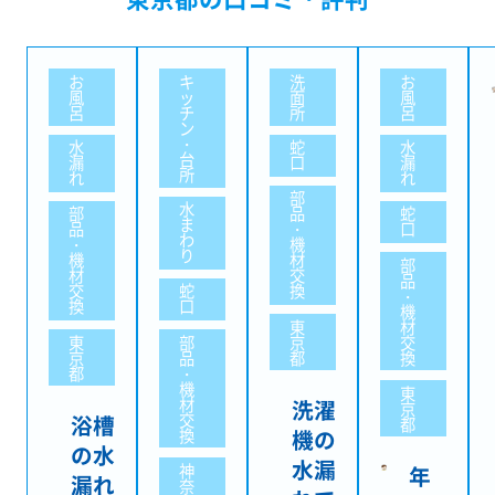
お
キ
洗
お
風
ッ
面
風
呂
チ
所
呂
ン
・
水
蛇
水
台
漏
口
漏
所
れ
れ
部
水
部
品
蛇
ま
品
・
口
わ
・
機
り
機
材
部
材
交
品
交
蛇
換
・
換
口
機
東
材
東
部
京
交
京
品
都
換
都
・
機
東
材
洗濯
京
交
浴槽
都
換
機の
の水
水漏
神
年
漏れ
奈