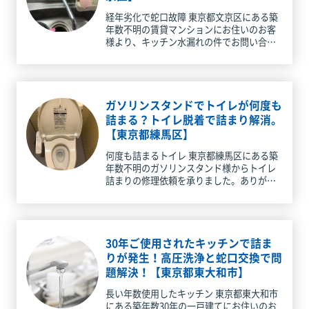
経年劣化で蛇口故障 東京都文京区にある築
年数不明の賃貸マンションにお住いのお客
様より、キッチン水漏れの件でお問い合わ
せを承りました。ありがとうございます。
早速ご自宅に急行してきました。 ２バブル
の蛇口で、冬場になるとハンドル
ガソリンスタンドでトイレが何度も
詰まる？トイレ脱着で詰まり解消。
【東京都練馬区】
何度も詰まるトイレ 東京都練馬区にある築
年数不明のガソリンスタンド様からトイレ
詰まりの修理依頼を承りました。ありがと
うございます！現場に急行して参りまし
た。 現場に到着時はつまり症状が無く、排
水管も水が流れている状態でしたが
30年ご使用されたキッチンで詰ま
りが発生！高圧洗浄と蛇口交換で問
題解決！【東京都東大和市】
長い年数使用したキッチン 東京都東大和市
にある築年数30年の一戸建てにお住いのお