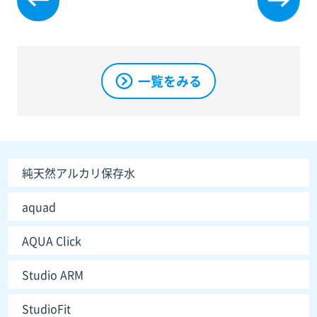
ても
しま
あ
まず
いま
り、
は日
し
今回
程調
た。
連絡
一覧をみる
整か
居酒
させ
らと
屋で
て頂
とて
営業
きま
も対
時間
し
応が
が近
た。
純天然アルカリ保存水
遅か
づい
った
てお
aquad
で
りま
す。
した
AQUA Click
ので
緊急
Studio ARM
の対
応が
StudioFit