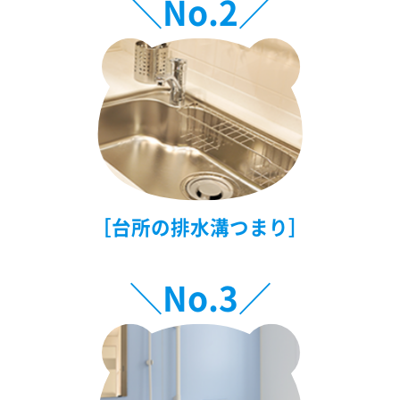
＼No.
2
／
［台所の排水溝つまり］
＼No.
3
／