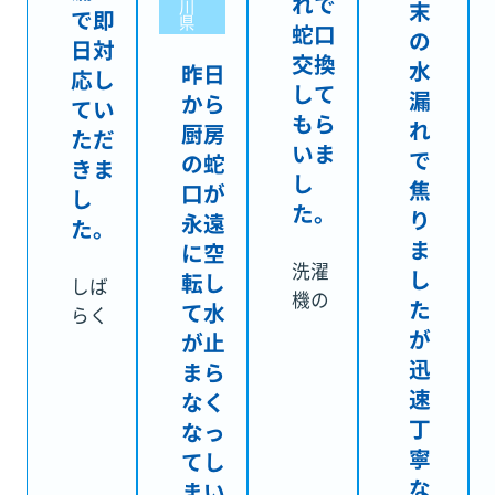
れで
川
末
で即
県
蛇口
の
日対
交換
水
昨日
応し
して
漏
から
てい
もら
れ
厨房
ただ
いま
で
の蛇
きま
し
焦
口が
し
た。
り
永遠
た。
ま
に空
洗濯
し
転し
しば
機の
た
て水
らく
蛇口
が
が止
前か
から
迅
まら
ら浴
壁に
速
なく
室の
水が
丁
なっ
下か
伝っ
寧
てし
らシ
てし
な
ュー
まい